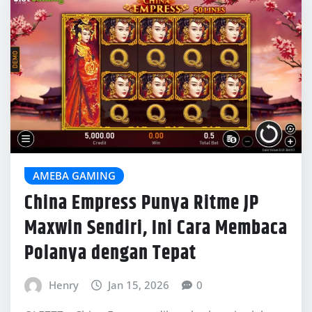
AMEBA GAMING
China Empress Punya Ritme JP
Maxwin Sendiri, Ini Cara Membaca
Polanya dengan Tepat
Henry
Jan 15, 2026
0