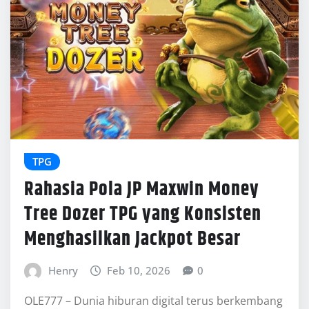
TPG
Rahasia Pola JP Maxwin Money
Tree Dozer TPG yang Konsisten
Menghasilkan Jackpot Besar
Henry
Feb 10, 2026
0
OLE777 – Dunia hiburan digital terus berkembang