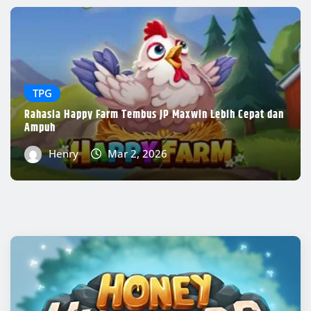
TPG
Rahasia Happy Farm Tembus JP Maxwin Lebih Cepat dan
Ampuh
Henry
Mar 2, 2026