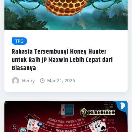
TPG
Rahasia Tersembunyi Honey Hunter
untuk Raih JP Maxwin Lebih Cepat dari
Biasanya
Henry
Mar 21, 2026