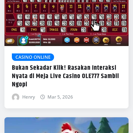
CASINO ONLINE
Bukan Sekadar Klik! Rasakan Interaksi
Nyata di Meja Live Casino OLE777 Sambil
Ngopi
Henry
Mar 5, 2026