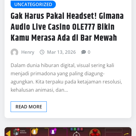
UNCATEGORIZED
Gak Harus Pakai Headset! Gimana
Audio Live Casino OLE777 Bikin
Kamu Merasa Ada di Bar Mewah
Henry
Mar 13, 2026
0
Dalam dunia hiburan digital, visual sering kali
menjadi primadona yang paling diagung-
agungkan. Kita terpaku pada ketajaman resolusi,
kehalusan animasi, dan…
READ MORE