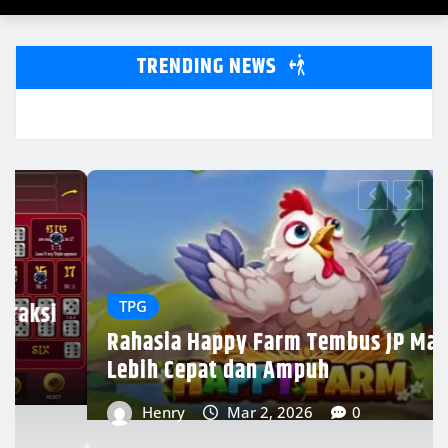
TRENDING NEWS
CASINO ONLINE
Gak Harus Jadi Pro! Rahasia Menikmati
win
Live Casino OLE777 Biar Gak Gampang
Lose
Henry
Feb 23, 2026
0