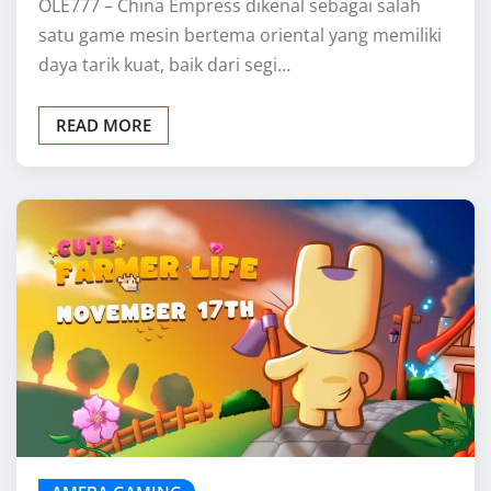
OLE777 – China Empress dikenal sebagai salah
satu game mesin bertema oriental yang memiliki
daya tarik kuat, baik dari segi…
READ MORE