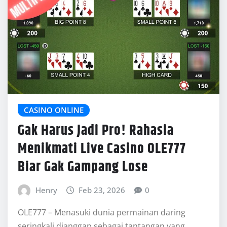
CASINO ONLINE
Gak Harus Jadi Pro! Rahasia
Menikmati Live Casino OLE777
Biar Gak Gampang Lose
Henry
Feb 23, 2026
0
OLE777 – Menasuki dunia permainan daring
seringkali dianggap sebagai tantangan yang