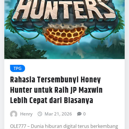
TPG
Rahasia Tersembunyi Honey
Hunter untuk Raih JP Maxwin
Lebih Cepat dari Biasanya
Henry
Mar 21, 2026
0
OLE777 – Dunia hiburan digital terus berkembang