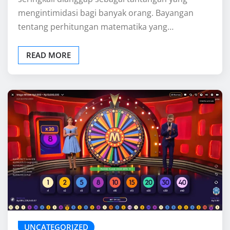
mengintimidasi bagi banyak orang. Bayangan
tentang perhitungan matematika yang…
READ MORE
UNCATEGORIZED