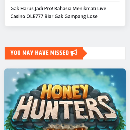
Gak Harus Jadi Pro! Rahasia Menikmati Live
Casino OLE777 Biar Gak Gampang Lose
YOU MAY HAVE MISSED