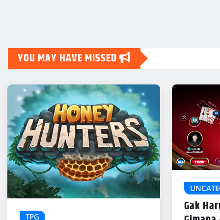
YOU MAY HAVE MISSED
UNCATE
Gak Har
Gimana 
TPG