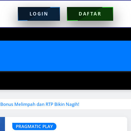
LOGIN
DAFTAR
r Bonus Melimpah dan RTP Bikin Nagih!
PRAGMATIC PLAY