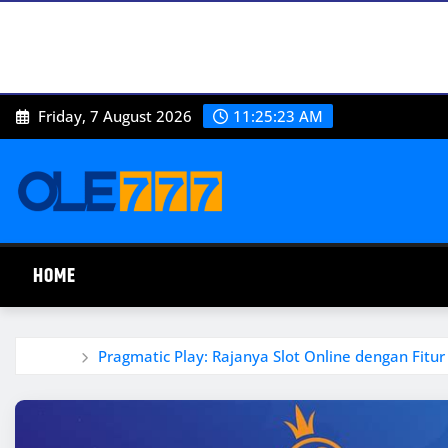
Skip
Friday, 7 August 2026
11:25:24 AM
to
content
HOME
Home
Pragmatic Play: Rajanya Slot Online dengan Fitu