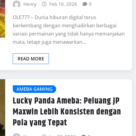
Henry
Feb 10, 2026
0
OLE777 – Dunia hiburan digital terus
berkembang dengan menghadirkan berbagai
variasi permainan yang tidak hanya memanjakan
mata, tetapi juga menawarkan…
READ MORE
AMEBA GAMING
Lucky Panda Ameba: Peluang JP
Maxwin Lebih Konsisten dengan
Pola yang Tepat