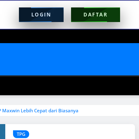
LOGIN
DAFTAR
P Maxwin Lebih Cepat dari Biasanya
TPG